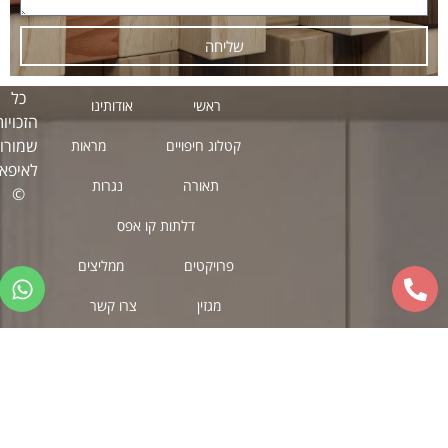
שליחה
כל
ראשי
אודותינו
הזכויות
שמורות
קטלוג חיפויים
מראות
לאיפאה
תאורה
נגרות
©
דלתות קו אפס
פרויקטים
ממליצים
מגזין
צרו קשר