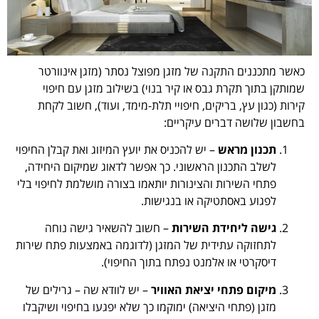
כאשר מתכננים התקנה של מזגן מפוצל נסתר (מזגן אינוורטר
שמותקן בתוך תקרת גבס או קיר בנוי) בשילוב מזגן עם חיפוי
קירות (כגון עץ, בריקים, חיפויי תלת-מימד, ועוד), חשוב לקחת
בחשבון שלושה דברים עיקריים:
תכנון מראש
– יש להכניס את יועץ המיזוג ואת קבלן החיפוי
לשלב התכנון הראשוני. כך אפשר לדאוג שמיקום היחידה,
פתחי השירות והצינורות יותאמו בצורה מושלמת לחיפוי בלי
לפגוע באסתטיקה או בנגישות.
גישה ליחידת השירות
– חשוב להשאיר גישה נוחה
לתחזוקה עתידית של המזגן (לדוגמה באמצעות פתח שירות
דיסקרטי או אלמנט נפתח בתוך החיפוי).
מיקום פתחי יציאת האוויר
– יש לוודא שה – גרילים של
מזגן (פתחי היציאה) ימוקמו כך שלא יפגעו בחיפוי ושיקבלו