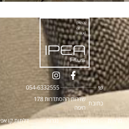
שי
054-6332555
שדרות ההסתדרות 178
כתובת
חיפה
מראות
תאורה
נגרות
דלתות קו אפ